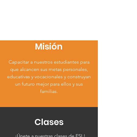
Misión
Capacitar a nuestros estudiantes para
que alcancen sus metas personales,
educativas y vocacionales y construyan
un futuro mejor para ellos y sus
familias.
Clases
¡Únete a nuestras clases de ESL!