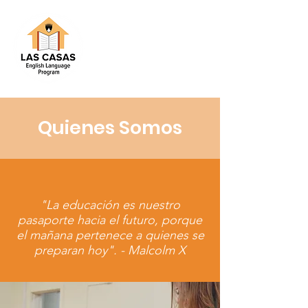
Quienes Somos
"La educación es nuestro
pasaporte hacia el futuro, porque
el mañana pertenece a quienes se
preparan hoy". - Malcolm X