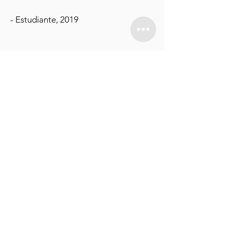
- Estudiante, 2019
Gracias por la oportunidad que me
han dado. Me gusta aprender inglés y
estoy agradecido por este programa.
- Estudiante, 2019
Email
:
info@lascasasoakland.org
Phone
: