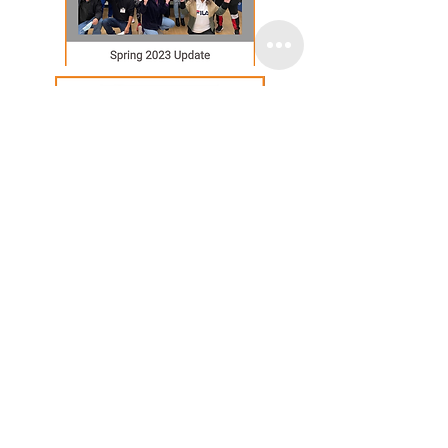
Email
:
info@lascasasoakland.org
Phone
:
510-842-3070