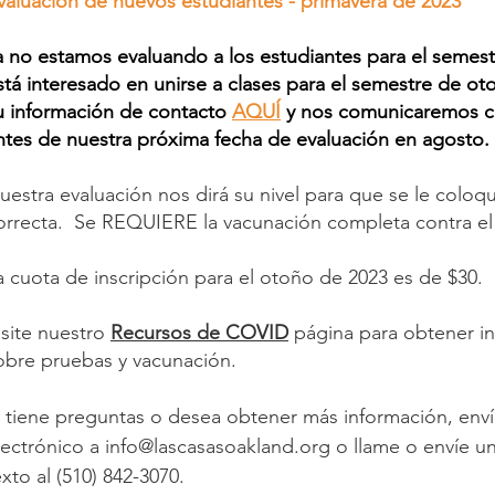
valuación de nuevos estudiantes - primavera de 2023
a no estamos evaluando a los estudiantes para el semestr
stá interesado en unirse a clases para el semestre de o
u información de contacto
AQUÍ
y nos comunicaremos c
ntes de nuestra próxima fecha de evaluación en agosto.
uestra evaluación nos dirá su nivel para que se le coloqu
orrecta. Se REQUIERE la vacunación completa contra 
a cuota de inscripción para el otoño de 2023 es de $30.
isite nuestro
Recursos de COVID
página para obtener i
obre pruebas y vacunación.​
Si tiene preguntas o desea obtener más información, env
lectrónico a
info@lascasasoakland.org
o llame o envíe u
exto al (510) 842-3070.