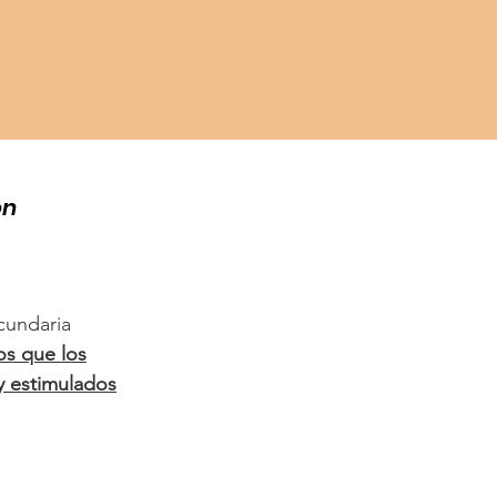
ón
ecundaria
os que los
y estimulados