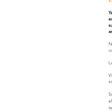
E
Y
e
s
a
N
c
L
V
s
​
e
t