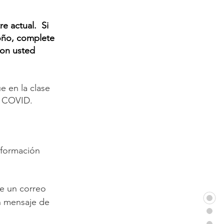
e actual. Si
toño, complete
on usted
e en la clase
el COVID.
nformación
íe un correo
n mensaje de